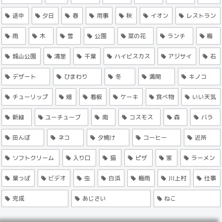
途中
夕日
春
用事
秋
イオン
レストラン
雨
木
雪
公園
菜の花
ランチ
梅
城山公園
清里
千葉
ハイビスカス
アジサイ
石
デザート
ひまわり
冬
満開
キノコ
チューリップ
畑
看板
ケーキ
食べ物
いい天気
新緑
ユーチューブ
南
コスモス
森
バラ
田んぼ
ネコ
夕焼け
コーヒー
近所
ソフトクリーム
入り口
猫
ピザ
家
ラーメン
葉っぱ
ビデオ
虫
白浜
梅雨
川上村
仕事
完成
あじさい
ねこ