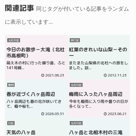
関連記事
同じタグが付いている記事をランダム
に表示しています…
北杜日記
旅行記
今日のお散歩－大滝（北杜
紅葉のきれいな山梨－その
市高根町）
一
萌え木の村に行った帰り道、ふと
またまた山梨県の北杜への旅をし
141号線...
ました。談...
2021.06.23
2012.11.23
動物
北杜日記
春が近づく八ヶ岳周辺
梅雨に入った八ヶ岳周辺
八ヶ岳周辺も春の花が咲いてき
今年も梅雨に入り雨や曇りの日が
て、梅や桜も...
多くなって...
2026.03.31
2023.06.21
日記
北杜日記
天気の八ヶ岳
八ヶ岳と北相木村の三滝