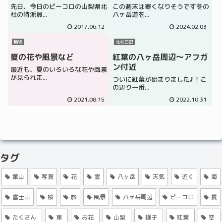
先日、今日のピーコロの山梨県北
この週末は寒くなりそうです冬の
杜の特派員...
八ヶ岳道を...
2017.06.12
2024.02.03
動物
北杜日記
夏の花や風景など
紅葉の八ヶ岳周辺～アフガ
ン付近
最近も、夏のいろいろな花や風景
が見られま...
ついに紅葉が始まりました♪！こ
の辺り一番...
2021.08.15
2022.10.31
タグ
館山
写真
花
雲
八ヶ岳
天気
近く
海
富士山
桜
旅
風景
八ヶ岳周辺
ピーコロ
夏
たくさん
車
お花
山梨
様子
紅葉
空