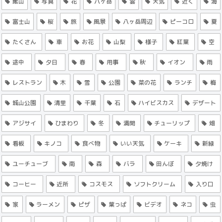
館山
写真
花
八ヶ岳
雲
天気
近く
海
富士山
桜
旅
風景
八ヶ岳周辺
ピーコロ
夏
たくさん
車
お花
山梨
様子
紅葉
空
途中
夕日
春
用事
秋
イオン
雨
レストラン
木
雪
公園
菜の花
ランチ
梅
城山公園
清里
千葉
石
ハイビスカス
デザート
アジサイ
ひまわり
冬
満開
チューリップ
畑
看板
キノコ
食べ物
いい天気
ケーキ
新緑
ユーチューブ
南
森
バラ
田んぼ
夕焼け
コーヒー
近所
コスモス
ソフトクリーム
入り口
家
ラーメン
ピザ
葉っぱ
ビデオ
ネコ
虫