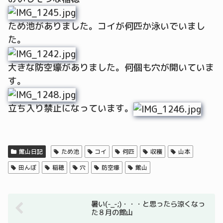
ため池がありました。コイが何匹か泳いでいまし
た。
大きな防空壕がありました。何個も穴が開いていま
す。
立ち入り禁止になっています。
館山日記
ため池
コイ
何匹
収穫
山本
田んぼ
稲穂
穴
防空壕
館山
暑い(-_-;)・・・と思ったら涼くなっ
た８月の館山