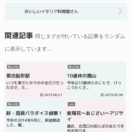
おいしいイタリア料理屋さん
関連記事
同じタグが付いている記事をランダム
に表示しています…
館山日記
館山日記
那古船形駅
10連休の館山
いつも車でとおりかかるだけだっ
今年は10連休とのことで、けっ
たので、た...
こうたくさ...
2013.06.21
2019.05.06
館山日記
neko
新・南房パラダイス偵察！
紫陽花～あじさい～アジサ
イ
今年の2014年9月に、新装開店
した、館...
最近、古茂口の田んぼのあたりを
歩き回りま...