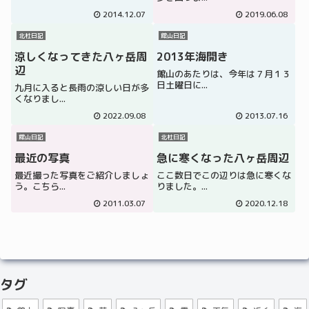
2014.12.07
2019.06.08
北杜日記
館山日記
涼しくなってきた八ヶ岳周
2013年海開き
辺
館山のあたりは、今年は７月１３
日土曜日に...
九月に入ると長雨の涼しい日が多
くなりまし...
2022.09.08
2013.07.16
館山日記
北杜日記
最近の写真
急に寒くなった八ヶ岳周辺
最近撮った写真をご紹介しましょ
ここ数日でこの辺りは急に寒くな
う。こちら...
りました。...
2011.03.07
2020.12.18
タグ