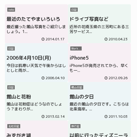
neko
日記
最近のたてやまいろいろ
ドライブ写真など
最近撮った館山写真をご紹介しま
近所の花埼玉県の三芳町にある三
しょう。1...
芳サービス...
2014.01.17
2010.04.23
日記
Work...
2006年4月10日(月)
iPhone5
今日は肌寒い天気で午後からはし
iPhone5が発売されてから、早く
としと雨が...
も一...
2006.04.10
2012.09.26
日記
館山日記
館山と花粉
館山の夕日
館山は花粉症はどうなのでしょ
最近の館山の夕日です。こちらは
う？まわりが...
北条海岸。...
2013.02.14
2011.10.03
北杜日記
旅行記
みずがき湖
以前に行ったディズニーラ