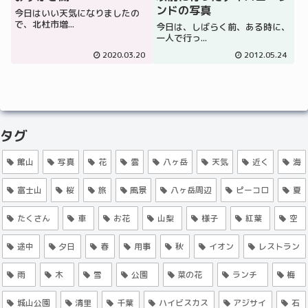
ンドの写真
今日はいい天気になりましたの
で、北杜市増...
今日は、しばらく前、ある時に、
一人で行っ...
2020.03.20
2012.05.24
タグ
館山
写真
花
雲
八ヶ岳
天気
近く
海
富士山
桜
旅
風景
八ヶ岳周辺
ピーコロ
夏
たくさん
車
お花
山梨
様子
紅葉
空
途中
夕日
春
用事
秋
イオン
レストラン
雨
木
雪
公園
菜の花
ランチ
梅
城山公園
清里
千葉
ハイビスカス
アジサイ
石