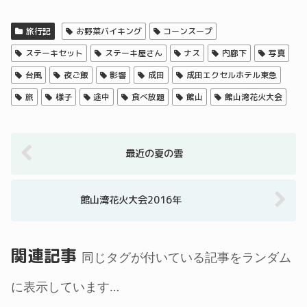
旅行記
お野菜バイキング
コーンスープ
ステーキセット
ステーキ屋さん
ナス
内廊下
写真
台風
夜ご飯
影響
成田
成田エクセルホテル東急
旅
様子
途中
食べ放題
館山
館山湾花火大会
最近の夏の雲
館山湾花火大会2016年
関連記事
同じタグが付いている記事をランダム
に表示しています…