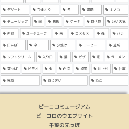
デザート
ひまわり
冬
満開
キノコ
チューリップ
畑
看板
ケーキ
食べ物
いい天気
新緑
ユーチューブ
南
コスモス
森
バラ
田んぼ
ネコ
夕焼け
コーヒー
近所
ソフトクリーム
入り口
猫
ピザ
家
ラーメン
葉っぱ
ビデオ
虫
白浜
梅雨
川上村
仕事
完成
あじさい
ねこ
ピーコロミュージアム
ピーコロのウエブサイト
千葉の先っぽ