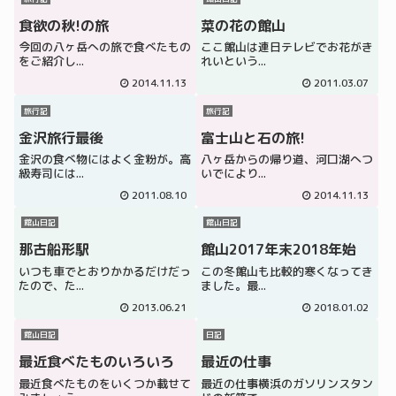
食欲の秋!の旅
菜の花の館山
今回の八ヶ岳への旅で食べたもの
ここ館山は連日テレビでお花がき
をご紹介し...
れいという...
2014.11.13
2011.03.07
旅行記
旅行記
金沢旅行最後
富士山と石の旅!
金沢の食べ物にはよく金粉が。高
八ヶ岳からの帰り道、河口湖へつ
級寿司には...
いでにより...
2011.08.10
2014.11.13
館山日記
館山日記
那古船形駅
館山2017年末2018年始
いつも車でとおりかかるだけだっ
この冬館山も比較的寒くなってき
たので、た...
ました。最...
2013.06.21
2018.01.02
館山日記
日記
最近食べたものいろいろ
最近の仕事
最近食べたものをいくつか載せて
最近の仕事横浜のガソリンスタン