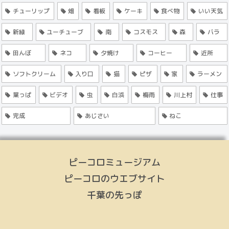
チューリップ
畑
看板
ケーキ
食べ物
いい天気
新緑
ユーチューブ
南
コスモス
森
バラ
田んぼ
ネコ
夕焼け
コーヒー
近所
ソフトクリーム
入り口
猫
ピザ
家
ラーメン
葉っぱ
ビデオ
虫
白浜
梅雨
川上村
仕事
完成
あじさい
ねこ
ピーコロミュージアム
ピーコロのウエブサイト
千葉の先っぽ