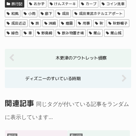
旅行記
おかず
けんステーキ
カーブ
コイン洗車
和風
小雨
廊下
成田
成田東武ホテルエアポート
成田近辺
旅
洲崎
煙霧
用事
秋
秋野暢子
緑色
車
野島崎
飲み物置き場
館山
館山城
木更津のアウトレット偵察
ディズニーのすいている時期
関連記事
同じタグが付いている記事をランダム
に表示しています…
旅行記
館山日記