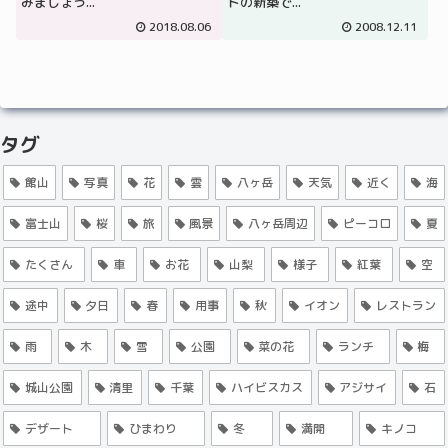
みましょう...
ドの新築で...
2018.08.06
2008.12.11
タグ
館山
写真
花
雲
八ヶ岳
天気
近く
海
富士山
桜
旅
風景
八ヶ岳周辺
ピーコロ
夏
たくさん
車
お花
山梨
様子
紅葉
空
途中
夕日
春
用事
秋
イオン
レストラン
雨
木
雪
公園
菜の花
ランチ
梅
城山公園
清里
千葉
ハイビスカス
アジサイ
石
デザート
ひまわり
冬
満開
キノコ