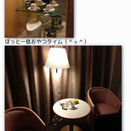
ほっと一息おやつタイム（＾ｖ＾）