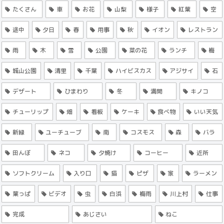
たくさん
車
お花
山梨
様子
紅葉
空
途中
夕日
春
用事
秋
イオン
レストラン
雨
木
雪
公園
菜の花
ランチ
梅
城山公園
清里
千葉
ハイビスカス
アジサイ
石
デザート
ひまわり
冬
満開
キノコ
チューリップ
畑
看板
ケーキ
食べ物
いい天気
新緑
ユーチューブ
南
コスモス
森
バラ
田んぼ
ネコ
夕焼け
コーヒー
近所
ソフトクリーム
入り口
猫
ピザ
家
ラーメン
葉っぱ
ビデオ
虫
白浜
梅雨
川上村
仕事
完成
あじさい
ねこ