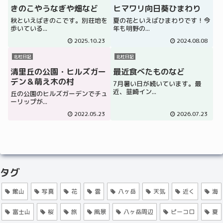
きのこやうなぎや畑など
ヒマワリ向日葵ひまわり
秋といえばきのこです。別荘地を
夏の花といえばひまわりです！今
歩いている...
年も明野の...
2025.10.23
2024.08.08
北杜日記
北杜日記
清里丘の公園・ヒルズガー
最近食べたものなど
デン＆萌え木の村
7月暑い日が続いています。最
近、韮崎イン...
丘の公園のヒルズガーデンでチュ
ーリップが...
2022.05.23
2026.07.23
タグ
館山
写真
花
雲
八ヶ岳
天気
近く
海
富士山
桜
旅
風景
八ヶ岳周辺
ピーコロ
夏