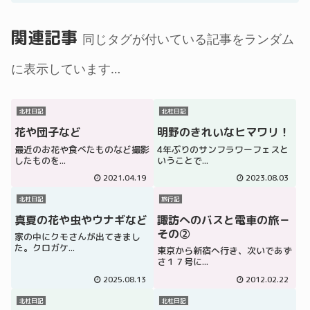
関連記事
同じタグが付いている記事をランダム
に表示しています…
北杜日記
北杜日記
花や団子など
明野のきれいなヒマワリ！
最近のお花や食べたものなど撮影
4年ぶりのサンフラワーフェスと
したものを...
いうことで...
2021.04.19
2023.08.03
北杜日記
旅行記
真夏の花や虫やウナギなど
諏訪へのバスと電車の旅－
その②
家の中にクモさんが出てきまし
た。クロガケ...
東京から新宿へ行き、次いであず
さ１７号に...
2025.08.13
2012.02.22
北杜日記
北杜日記