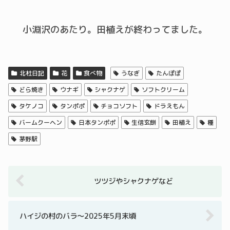
小淵沢のあたり。田植えが終わってました。
北杜日記
花
食べ物
うなぎ
たんぽぽ
どら焼き
ウナギ
シャクナゲ
ソフトクリーム
タケノコ
タンポポ
チョコソフト
ドラえもん
バームクーヘン
日本タンポポ
生信玄餅
田植え
種
茅野駅
ツツジやシャクナゲなど
ハイジの村のバラ～2025年5月末頃