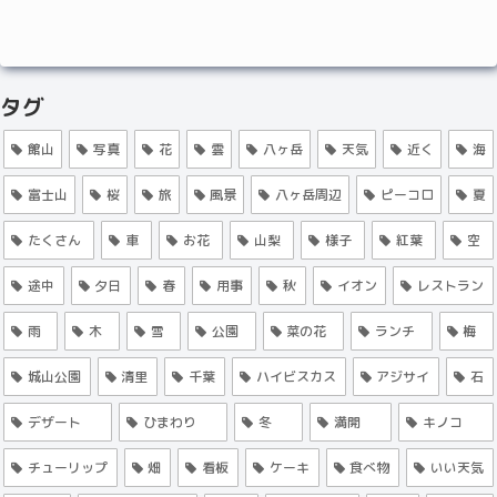
タグ
館山
写真
花
雲
八ヶ岳
天気
近く
海
富士山
桜
旅
風景
八ヶ岳周辺
ピーコロ
夏
たくさん
車
お花
山梨
様子
紅葉
空
途中
夕日
春
用事
秋
イオン
レストラン
雨
木
雪
公園
菜の花
ランチ
梅
城山公園
清里
千葉
ハイビスカス
アジサイ
石
デザート
ひまわり
冬
満開
キノコ
チューリップ
畑
看板
ケーキ
食べ物
いい天気