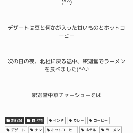
(^^)
デザートは豆と何かが入った甘いものとホットコ
ーヒー
次の日の夜、北杜に戻る途中、釈迦堂でラーメン
を食べました(^^♪
釈迦堂中華チャーシューそば
旅行記
食べ物
インド
カレー
コーヒー
デザート
ナン
ホットコーヒー
ホテル
ラーメン