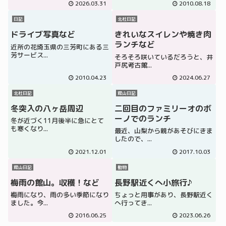
2026.03.31
2010.08.18
日記
北杜日記
ドライブ写真など
きれいなスイレンや焼き肉
ランチなど
近所の花埼玉県の三芳町にある三
芳サービス...
そろそろ咲いているだろうと、井
戸尻考古館...
2010.04.23
2024.06.27
北杜日記
館山日記
冬突入の八ヶ岳周辺
二回目のファミリーオのボ
ーノでのランチ
冬が近づく11月後半に急にとて
も寒くなり...
最近、山梨から親があそびにきま
したので、...
2021.12.01
2017.10.03
館山日記
動物
梅雨の館山。収穫！など
長野駅近くへ小旅行♪
梅雨になり、雨の多い季節になり
ちょっと用事があり、長野駅近く
ました。今...
へ行ってき...
2016.06.25
2023.06.26