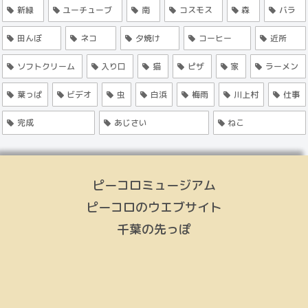
新緑
ユーチューブ
南
コスモス
森
バラ
田んぼ
ネコ
夕焼け
コーヒー
近所
ソフトクリーム
入り口
猫
ピザ
家
ラーメン
葉っぱ
ビデオ
虫
白浜
梅雨
川上村
仕事
完成
あじさい
ねこ
ピーコロミュージアム
ピーコロのウエブサイト
千葉の先っぽ