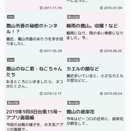
ーになった...
2017.11.16
2015.01.04
neko
館山日記
館山市香の秘密のトンネ
梅雨の館山。収穫！など
ル！？
梅雨になり、雨の多い季節になり
ました。今...
最近、館山市香のあたりを歩き回
りました(...
2017.05.28
2016.06.25
neko
館山日記
館山のねこ君・ねこちゃん
カエルの顔など
たち
最近歩いていると、小さなカエル
が窓などに...
あるところにいきましたら、ネコ
がたくさん...
2016.12.17
2013.09.24
館山日記
館山日記
2019年9月8日台風15号－
館山の彼岸花
アプリ画面編
今年はピーコロの近所に、彼岸花
が群生して...
今回の台風の様子を、お天気アプ
リの画面で...