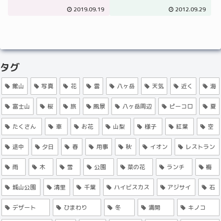
2019.09.19
2012.09.29
タグ
館山
写真
花
雲
八ヶ岳
天気
近く
海
富士山
桜
旅
風景
八ヶ岳周辺
ピーコロ
夏
たくさん
車
お花
山梨
様子
紅葉
空
途中
夕日
春
用事
秋
イオン
レストラン
雨
木
雪
公園
菜の花
ランチ
梅
城山公園
清里
千葉
ハイビスカス
アジサイ
石
デザート
ひまわり
冬
満開
キノコ