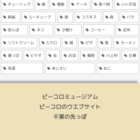
チューリップ
畑
看板
ケーキ
食べ物
いい天気
新緑
ユーチューブ
南
コスモス
森
バラ
田んぼ
ネコ
夕焼け
コーヒー
近所
ソフトクリーム
入り口
猫
ピザ
家
ラーメン
葉っぱ
ビデオ
虫
白浜
梅雨
川上村
仕事
完成
あじさい
ねこ
ピーコロミュージアム
ピーコロのウエブサイト
千葉の先っぽ