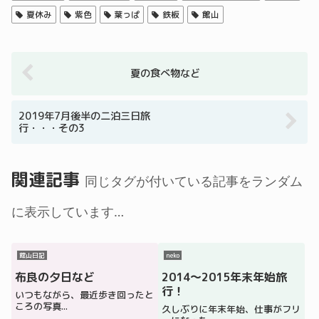
夏休み
紫色
葉っぱ
鉄板
館山
夏の食べ物など
2019年7月後半の二泊三日旅
行・・・その3
関連記事
同じタグが付いている記事をランダム
に表示しています…
館山日記
neko
布良の夕日など
2014～2015年末年始旅
行！
いつもながら、最近歩き回ったと
ころの写真...
久しぶりに年末年始、仕事がフリ