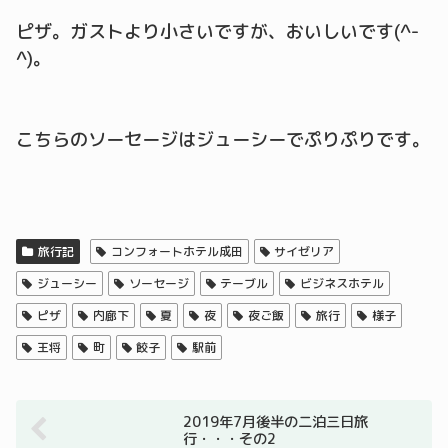
ピザ。ガストより小さいですが、おいしいです(^-
^)。
こちらのソーセージはジューシーでぷりぷりです。
旅行記
コンフォートホテル成田
サイゼリア
ジューシー
ソーセージ
テーブル
ビジネスホテル
ピザ
内廊下
夏
夜
夜ご飯
旅行
様子
王将
町
餃子
駅前
2019年7月後半の二泊三日旅
行・・・その2