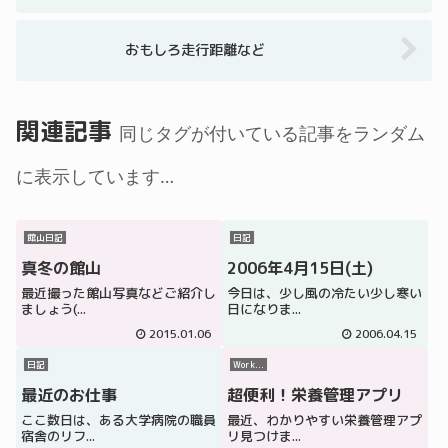
おもしろ走行距離など
関連記事
同じタグが付いている記事をランダム
に表示しています…
館山日記
日記
真冬の館山
2006年4月15日(土)
最近撮った館山写真などご紹介し
今日は、少し風の冷たい少し寒い
ましょう(...
日になりま...
2015.01.06
2006.04.15
日記
Work...
最近のお仕事
超便利！栄養管理アプリ
ここ数日は、ある大学病院の職員
最近、わかりやすい栄養管理アプ
宿舎のリフ...
リ見つけま...