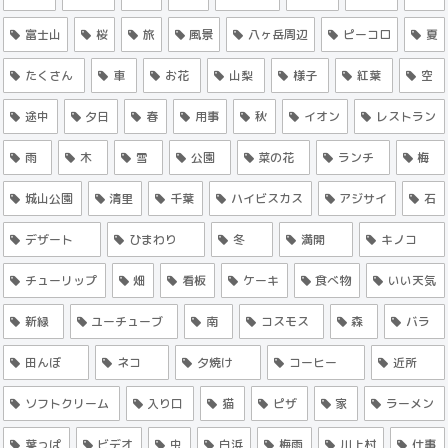
富士山
桜
旅
風景
八ヶ岳周辺
ピーコロ
夏
たくさん
車
お花
山梨
様子
紅葉
空
途中
夕日
春
用事
秋
イオン
レストラン
雨
木
雪
公園
菜の花
ランチ
梅
城山公園
清里
千葉
ハイビスカス
アジサイ
石
デザート
ひまわり
冬
満開
キノコ
チューリップ
畑
看板
ケーキ
食べ物
いい天気
新緑
ユーチューブ
南
コスモス
森
バラ
田んぼ
ネコ
夕焼け
コーヒー
近所
ソフトクリーム
入り口
猫
ピザ
家
ラーメン
葉っぱ
ビデオ
虫
白浜
梅雨
川上村
仕事