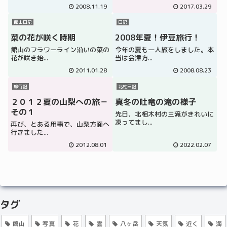
2008.11.19
2017.03.29
館山日記
日記
菜の花が咲く時期
2008年夏！伊豆旅行！
館山のフラワーライン沿いの菜の
今年の夏も一人旅をしました。本
花が咲き始...
当は会津方...
2011.01.28
2008.08.23
旅行記
北杜日記
２０１２夏の山梨への旅－
真冬の吐竜の滝の様子
その１
先日、北相木村の三滝がきれいに
凍ってまし...
再び、とある用事で、山梨方面へ
行きました...
2012.08.01
2022.02.07
タグ
館山
写真
花
雲
八ヶ岳
天気
近く
海