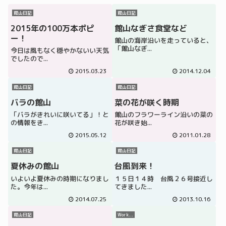
館山日記
館山日記
2015年の100万本ポピ
館山なぎさ食堂など
ー！
館山の海岸沿いを走っていると、
「館山なぎ...
今日は風もなく穏やかないい天気
でしたので...
2015.03.23
2014.12.04
館山日記
館山日記
バラの館山
菜の花が咲く時期
「バラがきれいに咲いてる」！と
館山のフラワーライン沿いの菜の
の情報をき...
花が咲き始...
2015.05.12
2011.01.28
館山日記
館山日記
夏休みの館山
台風到来！
いよいよ夏休みの時期になりまし
１５日１４時 台風２６号接近し
た。今年は...
てきました...
2014.07.25
2013.10.16
館山日記
Work...