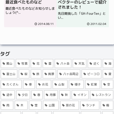
最近食べたものなど
ベクターのレビューで紹介
されました！
最近食べたものなどお知らせしま
しょう(^...
先日開発した「GH-FourTen」と
い...
2014.08.11
2011.02.04
タグ
館山
写真
花
雲
八ヶ岳
天気
近く
海
富士山
桜
旅
風景
八ヶ岳周辺
ピーコロ
夏
たくさん
車
お花
山梨
様子
紅葉
空
途中
夕日
春
用事
秋
イオン
レストラン
雨
木
雪
公園
菜の花
ランチ
梅