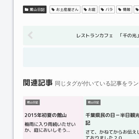
館山日記
お土産屋さん
お庭
バラ
情報
レストランカフェ 「千の光
関連記事
同じタグが付いている記事をラン
館山日記
館山日記
2015年初夏の館山
千葉県民の日－半日観
記
梅雨に入り雨続いたせい
か、庭においしそう...
さて、かねてからお伝え
ておりました２０...