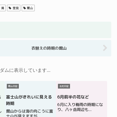
湯
里見
館山
」
衣替えの時期の館山
ダムに表示しています…
館山日記
北杜日記
光
富士山がきれいに見える
6月前半の花など
時期
6月に入り梅雨の時期にな
り、八ヶ岳周辺も...
し
館山からは海の向こうに富
士山が見えますが...