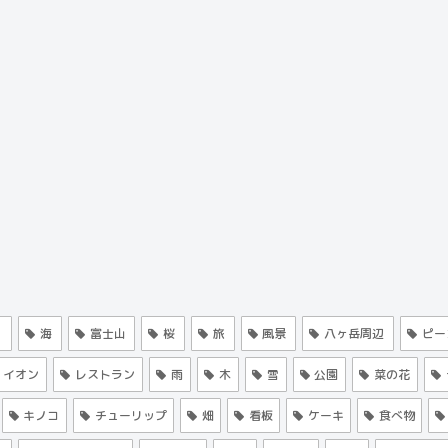
く
海
富士山
桜
旅
風景
八ヶ岳周辺
ピー
イオン
レストラン
雨
木
雪
公園
菜の花
キノコ
チューリップ
畑
看板
ケーキ
食べ物