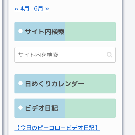
« 4月
6月 »
サイト内検索
日めくりカレンダー
ビデオ日記
【今日のピーコロ－ビデオ日記】