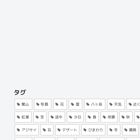
タグ
館山
写真
花
雲
八ヶ岳
天気
近
紅葉
空
途中
夕日
春
用事
秋
アジサイ
石
デザート
ひまわり
冬
満開