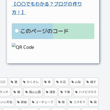
【〇〇でもわかる？ブログの作り
方！】
このページのコード
コロ
夏
たくさん
車
お花
山梨
様子
ランチ
梅
城山公園
清里
千葉
ハイビスカス
いい天気
新緑
ユーチューブ
南
コスモス
森