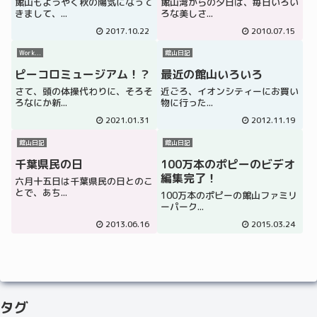
館山もようやく秋の陽気になって
館山湾からの夕日は、毎日いろい
きまして、...
ろな美しさ...
2017.10.22
2010.07.15
Work...
館山日記
ピーコロミュージアム！？
最近の館山いろいろ
さて、頭の体操代わりに、そろそ
近ごろ、イオンシティーにお買い
ろなにか新...
物に行った...
2021.01.31
2012.11.19
館山日記
館山日記
千葉県民の日
100万本のポピーのビデオ
編集完了！
六月十五日は千葉県民の日とのこ
とで、あち...
100万本のポピーの館山ファミリ
ーパーク...
2013.06.16
2015.03.24
タグ