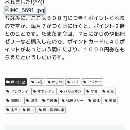
べれました!(^^)!
ちなみに、ここは６００円につき１ポイントくれる
のですが、毎月７がつく日に行くと、ポイント２倍
とのことです。たまたま今回、７日にかじめや枇杷
ゼリーなど購入したので、ポイントカードに４０ポ
イントがあっという間にたまり、１０００円券をも
らえたというしだいです。
館山日記
お花
かじめ
アジ
アジサイ
アジフライ
オオデマリ
ハルジオン
写真
別荘
味噌汁
坂井
平砂浦
枇杷ゼリー
連休
遠景
金谷
館山
館山漁師料理