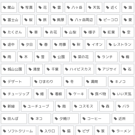
館山
写真
花
雲
八ヶ岳
天気
近く
海
富士山
桜
旅
風景
八ヶ岳周辺
ピーコロ
夏
たくさん
車
お花
山梨
様子
紅葉
空
途中
夕日
春
用事
秋
イオン
レストラン
雨
木
雪
公園
菜の花
ランチ
梅
城山公園
清里
千葉
ハイビスカス
アジサイ
石
デザート
ひまわり
冬
満開
キノコ
チューリップ
畑
看板
ケーキ
食べ物
いい天気
新緑
ユーチューブ
南
コスモス
森
バラ
田んぼ
ネコ
夕焼け
コーヒー
近所
ソフトクリーム
入り口
猫
ピザ
家
ラーメン