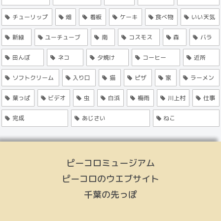
チューリップ
畑
看板
ケーキ
食べ物
いい天気
新緑
ユーチューブ
南
コスモス
森
バラ
田んぼ
ネコ
夕焼け
コーヒー
近所
ソフトクリーム
入り口
猫
ピザ
家
ラーメン
葉っぱ
ビデオ
虫
白浜
梅雨
川上村
仕事
完成
あじさい
ねこ
ピーコロミュージアム
ピーコロのウエブサイト
千葉の先っぽ