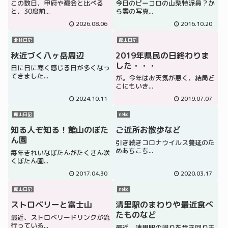
この数日、甲府や都会と比べる
今日のピーコロの山梨特派員？か
と、30度前...
ら雲の写真...
2026.08.06
2016.10.20
北杜日記
館山日記
秋近づく八ヶ岳周辺
2019年県民の日終わりま
した・・・
日に日に寒く感じる日が多くなっ
てきました...
が。今年はお天気が悪く、結局ど
こにもいき...
2024.10.11
2019.07.07
館山日記
neko
知る人ぞ知る！館山のぼた
ご近所お散歩など
ん園
引き続きコロナウイルス蔓延のた
めあちこち...
毎年きれいなぼたんがたくさん咲
くぼたん園...
2017.04.30
2020.03.17
館山日記
neko
ストロベリーと富士山
清里駅のまわりや最近食べ
たものなど
最近、ストロベリードリンクが流
行っている...
最近、清里駅の周りを歩き回りま