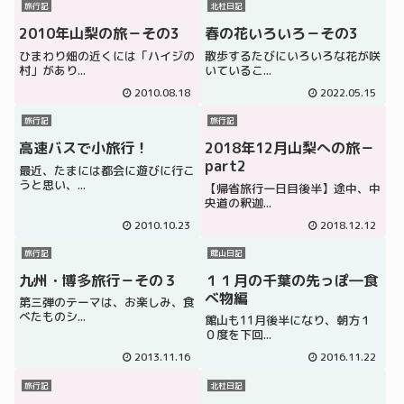
旅行記
北杜日記
2010年山梨の旅－その3
春の花いろいろ－その3
ひまわり畑の近くには「ハイジの
散歩するたびにいろいろな花が咲
村」があり...
いているこ...
2010.08.18
2022.05.15
旅行記
旅行記
高速バスで小旅行！
2018年12月山梨への旅－
part2
最近、たまには都会に遊びに行こ
うと思い、...
【帰省旅行一日目後半】途中、中
央道の釈迦...
2010.10.23
2018.12.12
旅行記
館山日記
九州・博多旅行－その３
１１月の千葉の先っぽ―食
べ物編
第三弾のテーマは、お楽しみ、食
べたものシ...
館山も11月後半になり、朝方１
０度を下回...
2013.11.16
2016.11.22
旅行記
北杜日記