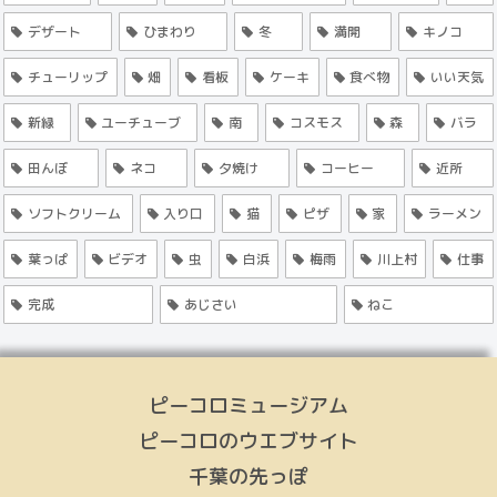
デザート
ひまわり
冬
満開
キノコ
チューリップ
畑
看板
ケーキ
食べ物
いい天気
新緑
ユーチューブ
南
コスモス
森
バラ
田んぼ
ネコ
夕焼け
コーヒー
近所
ソフトクリーム
入り口
猫
ピザ
家
ラーメン
葉っぱ
ビデオ
虫
白浜
梅雨
川上村
仕事
完成
あじさい
ねこ
ピーコロミュージアム
ピーコロのウエブサイト
千葉の先っぽ