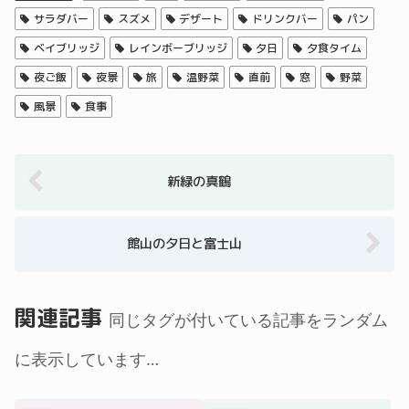
サラダバー
スズメ
デザート
ドリンクバー
パン
ベイブリッジ
レインボーブリッジ
夕日
夕食タイム
夜ご飯
夜景
旅
温野菜
直前
窓
野菜
風景
食事
新緑の真鶴
館山の夕日と富士山
関連記事
同じタグが付いている記事をランダム
に表示しています…