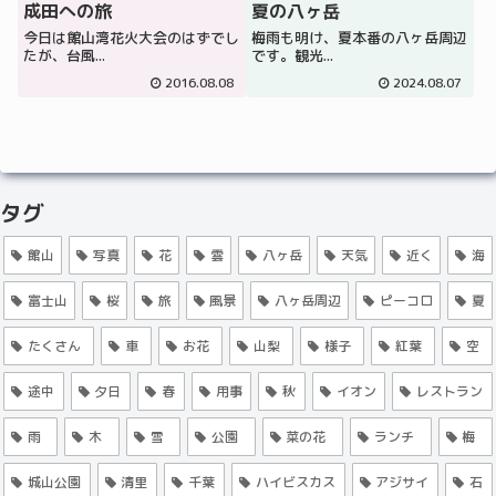
成田への旅
夏の八ヶ岳
今日は館山湾花火大会のはずでし
梅雨も明け、夏本番の八ヶ岳周辺
たが、台風...
です。観光...
2016.08.08
2024.08.07
タグ
館山
写真
花
雲
八ヶ岳
天気
近く
海
富士山
桜
旅
風景
八ヶ岳周辺
ピーコロ
夏
たくさん
車
お花
山梨
様子
紅葉
空
途中
夕日
春
用事
秋
イオン
レストラン
雨
木
雪
公園
菜の花
ランチ
梅
城山公園
清里
千葉
ハイビスカス
アジサイ
石