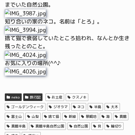
までいた自然公園。
知り合いの家のネコ。名前は「とろ」。
捨て猫で衰弱していたところ拾われ、なんとか生き
残ったとのこと。
お気に入りの場所(^^♪
neko
旅行記
お土産
クスノキ
ゴールデンウィーク
ジオラマ
ネコ
半島
大木
富士山
山梨
捨て猫
新緑
景観地
海
真鶴
真鶴半島
真鶴半島自然公園
自然公園
貝
輪切り