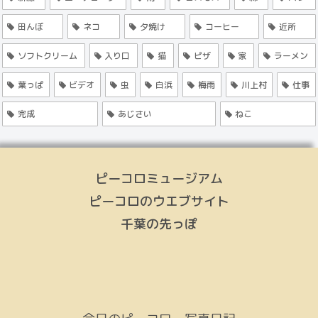
田んぼ
ネコ
夕焼け
コーヒー
近所
ソフトクリーム
入り口
猫
ピザ
家
ラーメン
葉っぱ
ビデオ
虫
白浜
梅雨
川上村
仕事
完成
あじさい
ねこ
ピーコロミュージアム
ピーコロのウエブサイト
千葉の先っぽ