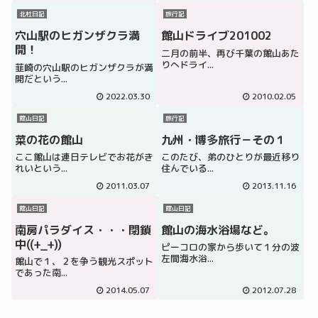
北杜日記
旅行記
穴山駅のヒガンザクラ満
館山ドライブ201002
開！
二月の前半、再び千葉の館山あた
りへドライ...
韮崎の穴山駅のヒガンザクラが満
開だという...
2022.03.30
2010.02.05
館山日記
旅行記
菜の花の館山
九州・博多旅行－その１
ここ館山は連日テレビでお花がき
このたび、弟のひとりが最近移り
れいという...
住んでいる...
2011.03.07
2013.11.16
館山日記
館山日記
南房パラダイス・・・閉鎖
館山の海水浴場など。
中((+_+))
ピーコロの家から歩いて１分の波
左間海水浴...
館山で１、２を争う観光スポット
であった南...
2014.05.07
2012.07.28