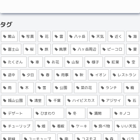
タグ
館山
写真
花
雲
八ヶ岳
天気
近く
海
富士山
桜
旅
風景
八ヶ岳周辺
ピーコロ
夏
たくさん
車
お花
山梨
様子
紅葉
空
途中
夕日
春
用事
秋
イオン
レストラン
雨
木
雪
公園
菜の花
ランチ
梅
城山公園
清里
千葉
ハイビスカス
アジサイ
石
デザート
ひまわり
冬
満開
キノコ
チューリップ
畑
看板
ケーキ
食べ物
いい天気
新緑
ユーチューブ
南
コスモス
森
バラ