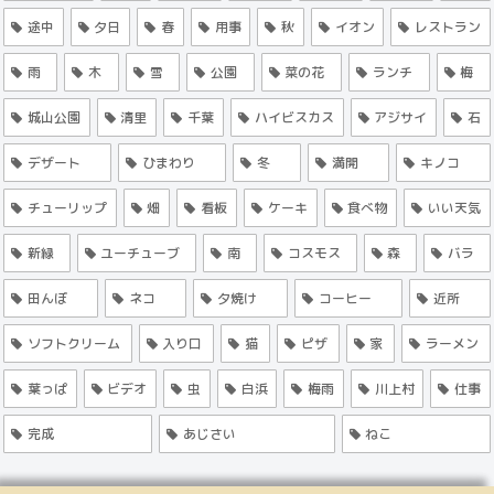
途中
夕日
春
用事
秋
イオン
レストラン
雨
木
雪
公園
菜の花
ランチ
梅
城山公園
清里
千葉
ハイビスカス
アジサイ
石
デザート
ひまわり
冬
満開
キノコ
チューリップ
畑
看板
ケーキ
食べ物
いい天気
新緑
ユーチューブ
南
コスモス
森
バラ
田んぼ
ネコ
夕焼け
コーヒー
近所
ソフトクリーム
入り口
猫
ピザ
家
ラーメン
葉っぱ
ビデオ
虫
白浜
梅雨
川上村
仕事
完成
あじさい
ねこ