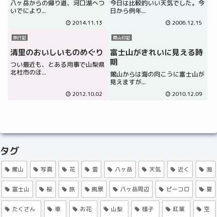
八ヶ岳からの帰り道、河口湖へつ
今日は比較的いい天気でした。今
いでにより...
日から例年...
2014.11.13
2006.12.15
旅行記
館山日記
清里のおいしいものめぐり
富士山がきれいに見える時
期
つい最近も、とある用事で山梨県
北杜市のほ...
館山からは海の向こうに富士山が
見えますが...
2012.10.02
2010.12.09
タグ
館山
写真
花
雲
八ヶ岳
天気
近く
海
富士山
桜
旅
風景
八ヶ岳周辺
ピーコロ
夏
たくさん
車
お花
山梨
様子
紅葉
空