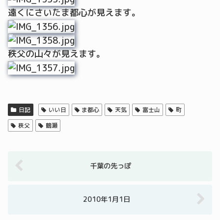
遠くにさいたま都心が見えます。
秩父の山々が見えます。
日記
いい日
ま都心
天気
富士山
町
秩父
鶴瀬
千葉の先っぽ
2010年1月1日