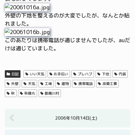
外壁の下地を整えるのが大変でしたが、なんとか貼
れました。
このあたりは携帯電話が通じませんでしたが、auだ
けは通じていました。
日記
いい天気
お手伝い
プレハブ
下地
内装
外壁
天気
工場
建物
携帯電話
改築工事
秋
秋晴れ
都幾川村
2006年10月14日(土)