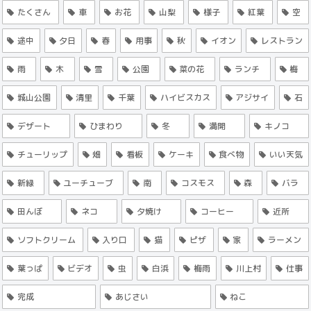
たくさん
車
お花
山梨
様子
紅葉
空
途中
夕日
春
用事
秋
イオン
レストラン
雨
木
雪
公園
菜の花
ランチ
梅
城山公園
清里
千葉
ハイビスカス
アジサイ
石
デザート
ひまわり
冬
満開
キノコ
チューリップ
畑
看板
ケーキ
食べ物
いい天気
新緑
ユーチューブ
南
コスモス
森
バラ
田んぼ
ネコ
夕焼け
コーヒー
近所
ソフトクリーム
入り口
猫
ピザ
家
ラーメン
葉っぱ
ビデオ
虫
白浜
梅雨
川上村
仕事
完成
あじさい
ねこ