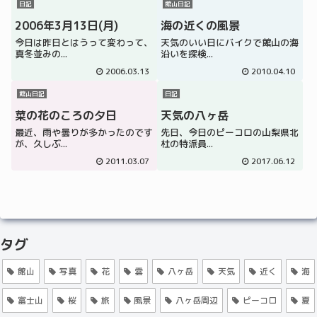
日記
館山日記
2006年3月13日(月)
海の近くの風景
今日は昨日とはうって変わって、
天気のいい日にバイクで館山の海
真冬並みの...
沿いを探検...
2006.03.13
2010.04.10
館山日記
日記
菜の花のころの夕日
天気の八ヶ岳
最近、雨や曇りが多かったのです
先日、今日のピーコロの山梨県北
が、久しぶ...
杜の特派員...
2011.03.07
2017.06.12
タグ
館山
写真
花
雲
八ヶ岳
天気
近く
海
富士山
桜
旅
風景
八ヶ岳周辺
ピーコロ
夏