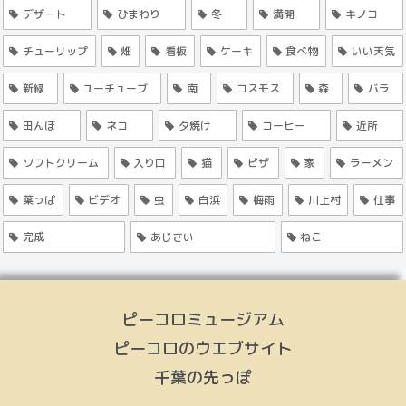
デザート
ひまわり
冬
満開
キノコ
チューリップ
畑
看板
ケーキ
食べ物
いい天気
新緑
ユーチューブ
南
コスモス
森
バラ
田んぼ
ネコ
夕焼け
コーヒー
近所
ソフトクリーム
入り口
猫
ピザ
家
ラーメン
葉っぱ
ビデオ
虫
白浜
梅雨
川上村
仕事
完成
あじさい
ねこ
ピーコロミュージアム
ピーコロのウエブサイト
千葉の先っぽ