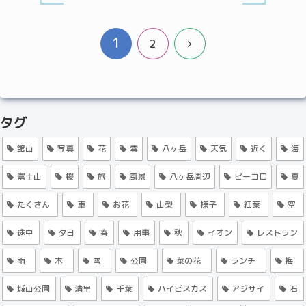
1
次
2
へ
タグ
館山
写真
花
雲
八ヶ岳
天気
近く
海
富士山
桜
旅
風景
八ヶ岳周辺
ピーコロ
夏
たくさん
車
お花
山梨
様子
紅葉
空
途中
夕日
春
用事
秋
イオン
レストラン
雨
木
雪
公園
菜の花
ランチ
梅
城山公園
清里
千葉
ハイビスカス
アジサイ
石