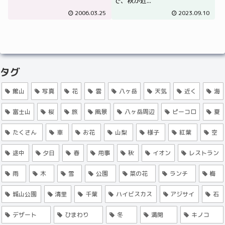
で、秋が近...
2006.03.25
2023.09.10
タグ
館山
写真
花
雲
八ヶ岳
天気
近く
海
富士山
桜
旅
風景
八ヶ岳周辺
ピーコロ
夏
たくさん
車
お花
山梨
様子
紅葉
空
途中
夕日
春
用事
秋
イオン
レストラン
雨
木
雪
公園
菜の花
ランチ
梅
城山公園
清里
千葉
ハイビスカス
アジサイ
石
デザート
ひまわり
冬
満開
キノコ