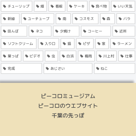
チューリップ
畑
看板
ケーキ
食べ物
いい天気
新緑
ユーチューブ
南
コスモス
森
バラ
田んぼ
ネコ
夕焼け
コーヒー
近所
ソフトクリーム
入り口
猫
ピザ
家
ラーメン
葉っぱ
ビデオ
虫
白浜
梅雨
川上村
仕事
完成
あじさい
ねこ
ピーコロミュージアム
ピーコロのウエブサイト
千葉の先っぽ