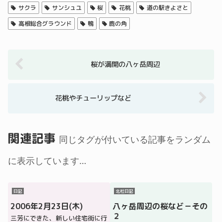
サクラ
サンシュユ
桜
花桃
道の駅きよさと
高根総合グラウンド
鴨
鹿の角
桜が満開の八ヶ岳周辺
花桃やチューリップなど
関連記事
同じタグが付いている記事をランダム
に表示しています…
日記
北杜日記
2006年2月23日(木)
八ヶ岳周辺の桜など－その
２
三芳にできた、新しい住宅街に行