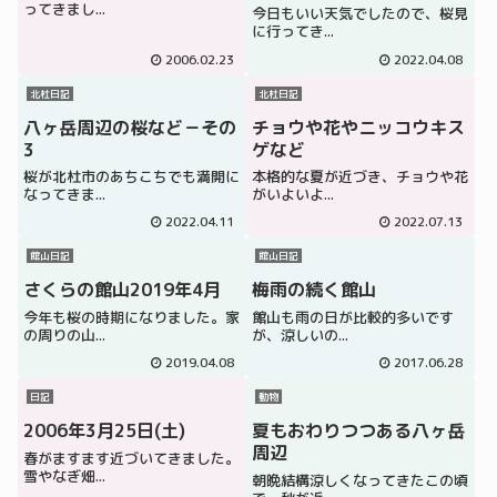
ってきまし...
今日もいい天気でしたので、桜見
に行ってき...
2006.02.23
2022.04.08
北杜日記
北杜日記
八ヶ岳周辺の桜など－その
チョウや花やニッコウキス
3
ゲなど
桜が北杜市のあちこちでも満開に
本格的な夏が近づき、チョウや花
なってきま...
がいよいよ...
2022.04.11
2022.07.13
館山日記
館山日記
さくらの館山2019年4月
梅雨の続く館山
今年も桜の時期になりました。家
館山も雨の日が比較的多いです
の周りの山...
が、涼しいの...
2019.04.08
2017.06.28
日記
動物
2006年3月25日(土)
夏もおわりつつある八ヶ岳
周辺
春がますます近づいてきました。
雪やなぎ畑...
朝晩結構涼しくなってきたこの頃