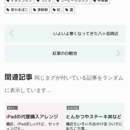
イヌサフラン
ウナギ
コーヒーショップ
甲斐駒
笹かまぼこ
茅野駅
虹
雲
いよいよ寒くなってきた八ヶ岳周辺
紅葉の白駒池
関連記事
同じタグが付いている記事をランダム
に表示しています…
Work...
北杜日記
iPadの代理購入アレンジ
とんかつやステーキ丼など
最近、iPadほしいけど、セッテ
最近もいろいろ出かけるついでに
ィングと...
あちこち食...