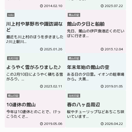
2014.02.10
2023.07.22
neko
館山日記
川上村や茅野市や諏訪湖な
館山の夕日と船舶
ど
先日、館山の伊戸漁港近くのだい
ぼに行きま...
最近も川上村のほうを歩きました
♪川上駅川...
2025.01.26
2013.12.04
北杜日記
館山日記
ようやく雪がふりました♪
年末年始の館山の空
この2月10日にようやく積もる雪
ある日の夕日雲。イオンの駐車場
がふり、...
から。大黒...
2023.02.11
2019.01.05
館山日記
北杜日記
10連休の館山
春の八ヶ岳周辺
今年は10連休とのことで、けっ
桜やチューリップなどあちこち咲
こうたくさ...
いています...
2019.05.06
2026.04.22