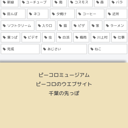
新緑
ユーチューブ
南
コスモス
森
バラ
田んぼ
ネコ
夕焼け
コーヒー
近所
ソフトクリーム
入り口
猫
ピザ
家
ラーメン
葉っぱ
ビデオ
虫
白浜
梅雨
川上村
仕事
完成
あじさい
ねこ
ピーコロミュージアム
ピーコロのウエブサイト
千葉の先っぽ