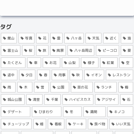
タグ
館山
写真
花
雲
八ヶ岳
天気
近く
海
富士山
桜
旅
風景
八ヶ岳周辺
ピーコロ
夏
たくさん
車
お花
山梨
様子
紅葉
空
途中
夕日
春
用事
秋
イオン
レストラン
雨
木
雪
公園
菜の花
ランチ
梅
城山公園
清里
千葉
ハイビスカス
アジサイ
石
デザート
ひまわり
冬
満開
キノコ
チューリップ
畑
看板
ケーキ
食べ物
いい天気