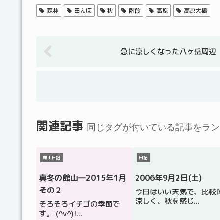
森林
田んぼ
秋
階段
高原
高原大橋
急に涼しくなった八ヶ岳周辺
関連記事
同じタグが付いている記事をラン
館山日記
日記
真冬の館山―2015年1月
2006年9月2日(土)
その２
今日はいい天気で、比較
涼しく、秋を感じ...
そろそろイチゴの季節で
す。!(^v^)!...