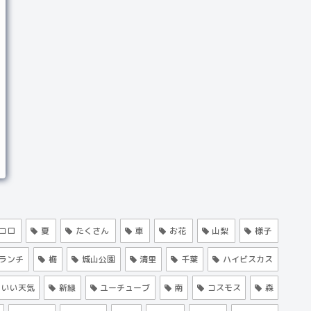
コロ
夏
たくさん
車
お花
山梨
様子
ランチ
梅
城山公園
清里
千葉
ハイビスカス
いい天気
新緑
ユーチューブ
南
コスモス
森