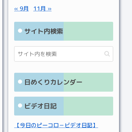
« 9月
11月 »
サイト内検索
日めくりカレンダー
ビデオ日記
【今日のピーコロ－ビデオ日記】