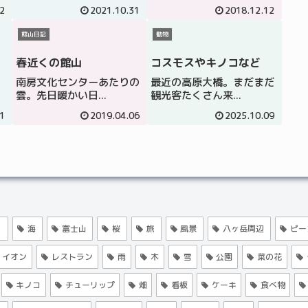
2
2021.10.31
2018.12.12
館山日記
動物
春近くの館山
コスモスやキノコなど
南房文化センターあたりの
最近の高原大橋。まだまだ
雲。先日暖かい日...
観光客たくさん来...
1
2019.04.06
2025.10.09
く
海
富士山
桜
旅
風景
八ヶ岳周辺
ピー
イオン
レストラン
雨
木
雪
公園
菜の花
キノコ
チューリップ
畑
看板
ケーキ
食べ物