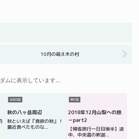
10月の萌え木の村
ダムに表示しています…
北杜日記
旅行記
秋の八ヶ岳周辺
2018年12月山梨への旅
－part2
的
秋といえば『食欲の秋』！
最近食べたものな...
【帰省旅行一日目後半】途
中、中央道の釈迦...