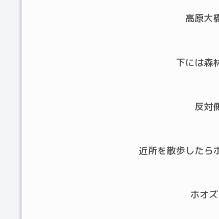
高原大
下には森
反対
近所を散歩したら
ホオズ