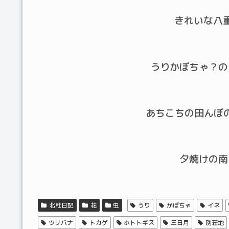
きれいな八
うりかぼちゃ？の
あちこちの田んぼの
夕焼けの南
北杜日記
花
虫
うり
かぼちゃ
イネ
ツリバナ
トカゲ
ホトトギス
三日月
別荘地