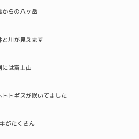
橋からの八ヶ岳
林と川が見えます
側には富士山
ホトトギスが咲いてました
キがたくさん