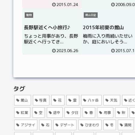
2015.01.24
2006.09.0
動物
館山日記
長野駅近くへ小旅行♪
2015年初夏の館山
ちょっと用事があり、長野
梅雨に入り雨続いたせい
駅近くへ行ってき...
か、庭においしそう...
2023.06.26
2015.07.1
タグ
館山
写真
花
雲
八ヶ岳
天気
近
紅葉
空
途中
夕日
春
用事
秋
アジサイ
石
デザート
ひまわり
冬
満開