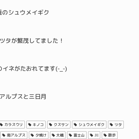
重のシュウメイギク
ツタが繁茂してました！
イネがたおれてます(-_-)
アルプスと三日月
カラスウリ
キノコ
クスサン
シュウメイギク
ツタ
南アルプス
夕焼け
大橋
富士山
川
散歩