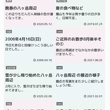
動物
館山日記
晩春の八ヶ岳周辺
夏の食べ物など
この辺りもだんだん新緑の色が濃
館山も今年は雨や曇りの日が多
くなってき...
く、日照不足...
2020.05.12
2019.07.23
日記
neko
2006年4月16日(日)
ご近所のお散歩8月後半そ
の①
今日も昨日と同様けっこう涼しい
日でした。...
最近は雨続きでなかなかお散歩い
けませんで...
2006.04.16
2021.08.25
北杜日記
neko
雪が少し降り始めた八ヶ岳
八ヶ岳周辺 の最近の様子
周辺
最近の写真をまた少しご紹介しま
しょう♪知...
2月に入り、雪がぼちぼち降り始
めてきまし...
2025.02.06
2021.02.01
日記
neko