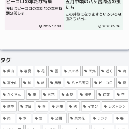
ピーコロの本だな特集
五月中頃の八ヶ岳周辺の虫
たち
今日はピーコロの本だなの本を特
別公開しま...
この時期になりますといろいろな
虫たちが出...
2015.12.08
2020.05.26
タグ
館山
写真
花
雲
八ヶ岳
天気
近く
海
富士山
桜
旅
風景
八ヶ岳周辺
ピーコロ
夏
たくさん
車
お花
山梨
様子
紅葉
空
途中
夕日
春
用事
秋
イオン
レストラン
雨
木
雪
公園
菜の花
ランチ
梅