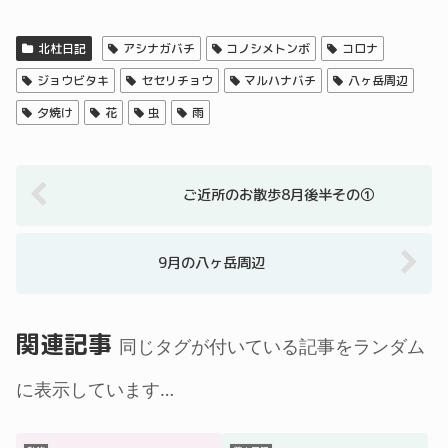
北杜日記
アシナガバチ
コノシメトンボ
コロナ
ジョウビタキ
セセリチョウ
マルハナバチ
八ヶ岳周辺
夕焼け
花
虫
雨
ご近所のお散歩8月後半その①
9月の八ヶ岳周辺
関連記事
同じタグが付いている記事をランダム
に表示しています…