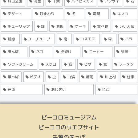
城山公園
清里
千葉
ハイビスカス
アジサイ
石
デザート
ひまわり
冬
満開
キノコ
チューリップ
畑
看板
ケーキ
食べ物
いい天気
新緑
ユーチューブ
南
コスモス
森
バラ
田んぼ
ネコ
夕焼け
コーヒー
近所
ソフトクリーム
入り口
猫
ピザ
家
ラーメン
葉っぱ
ビデオ
虫
白浜
梅雨
川上村
仕事
完成
あじさい
ねこ
ピーコロミュージアム
ピーコロのウエブサイト
千葉の先っぽ