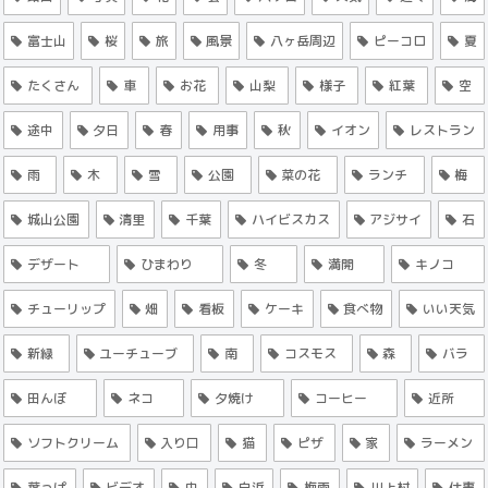
富士山
桜
旅
風景
八ヶ岳周辺
ピーコロ
夏
たくさん
車
お花
山梨
様子
紅葉
空
途中
夕日
春
用事
秋
イオン
レストラン
雨
木
雪
公園
菜の花
ランチ
梅
城山公園
清里
千葉
ハイビスカス
アジサイ
石
デザート
ひまわり
冬
満開
キノコ
チューリップ
畑
看板
ケーキ
食べ物
いい天気
新緑
ユーチューブ
南
コスモス
森
バラ
田んぼ
ネコ
夕焼け
コーヒー
近所
ソフトクリーム
入り口
猫
ピザ
家
ラーメン
葉っぱ
ビデオ
虫
白浜
梅雨
川上村
仕事