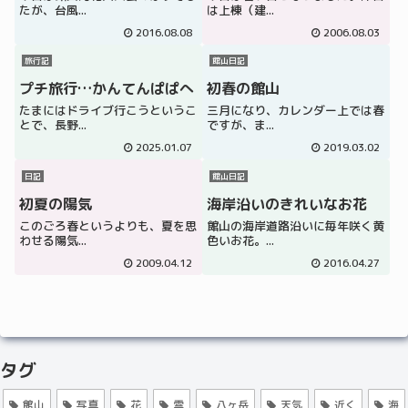
たが、台風...
は上棟（建...
2016.08.08
2006.08.03
旅行記
館山日記
プチ旅行…かんてんぱぱへ
初春の館山
たまにはドライブ行こうというこ
三月になり、カレンダー上では春
とで、長野...
ですが、ま...
2025.01.07
2019.03.02
日記
館山日記
初夏の陽気
海岸沿いのきれいなお花
このごろ春というよりも、夏を思
館山の海岸道路沿いに毎年咲く黄
わせる陽気...
色いお花。...
2009.04.12
2016.04.27
タグ
館山
写真
花
雲
八ヶ岳
天気
近く
海