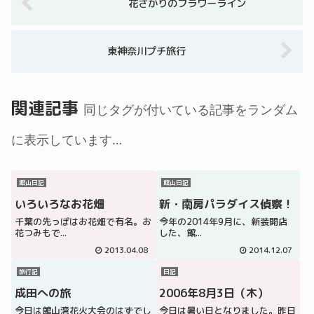
花ざかりのフラワーライン
東神奈川プチ旅行
関連記事
同じタグが付いている記事をランダム
に表示しています…
館山日記
館山日記
いろいろなお花畑
新・南房パラダイス偵察！
千葉の先っぽはお花畑で有名。お
今年の2014年9月に、新装開店
花つみもで...
した、館...
2013.04.08
2014.12.07
旅行記
日記
成田への旅
2006年8月3日（木）
今日は館山湾花火大会のはずでし
今日は暑い日となりました。昨日