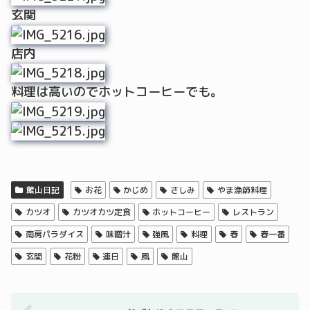
玄関
店内
料理は高いのでホットコーヒーでも。
館山日記
お花
かじめ
さしみ
やま漁師料理
カツオ
カツオカツ定食
ホットコーヒー
レストラン
南房パラダイス
味噌汁
強風
料理
春
春一番
玄関
花粉
連日
風
館山