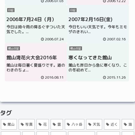
2006.07.03
2006.12.22
日記
日記
2006年7月24日（月）
2007年2月16日(金)
今日は時々雨の降るぐずついた天
今日もいい天気です。今年もミモ
気でした。...
ザのきれい...
2006.07.24
2007.02.16
館山日記
館山日記
館山湾花火大会2016年
寒くなってきた館山
館山は毎日暑く夏盛りです。道の
館山も昨日から急に寒くなり、こ
わきのちょ...
の冬初めて...
2016.08.11
2015.11.26
タグ
館山
写真
花
雲
八ヶ岳
天気
近く
海