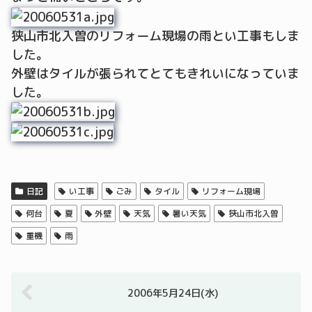
狭山市北入曽のリフォーム現場の雨とい工事もしま
した。
外壁はタイルが張られてとてもきれいになっていま
した。
日記
い工事
ごみ
タイル
リフォーム現場
何台
夏
外壁
天気
暑い天気
狭山市北入曽
重機
雨
2006年5月24日(水)