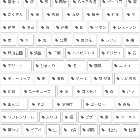
富士山
桜
旅
風景
八ヶ岳周辺
ピーコロ
夏
たくさん
車
お花
山梨
様子
紅葉
空
途中
夕日
春
用事
秋
イオン
レストラン
雨
木
雪
公園
菜の花
ランチ
梅
城山公園
清里
千葉
ハイビスカス
アジサイ
石
デザート
ひまわり
冬
満開
キノコ
チューリップ
畑
看板
ケーキ
食べ物
いい天気
新緑
ユーチューブ
南
コスモス
森
バラ
田んぼ
ネコ
夕焼け
コーヒー
近所
ソフトクリーム
入り口
猫
ピザ
家
ラーメン
葉っぱ
ビデオ
虫
白浜
梅雨
川上村
仕事