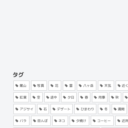
タグ
館山
写真
花
雲
八ヶ岳
天気
近
紅葉
空
途中
夕日
春
用事
秋
アジサイ
石
デザート
ひまわり
冬
満開
バラ
田んぼ
ネコ
夕焼け
コーヒー
近