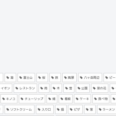
く
海
富士山
桜
旅
風景
八ヶ岳周辺
ピー
イオン
レストラン
雨
木
雪
公園
菜の花
キノコ
チューリップ
畑
看板
ケーキ
食べ物
所
ソフトクリーム
入り口
猫
ピザ
家
ラーメン