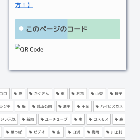
方！】
このページのコード
コロ
夏
たくさん
車
お花
山梨
様子
ランチ
梅
城山公園
清里
千葉
ハイビスカス
いい天気
新緑
ユーチューブ
南
コスモス
森
葉っぱ
ビデオ
虫
白浜
梅雨
川上村