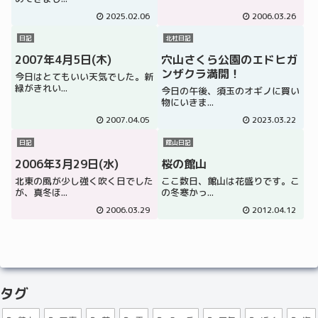
2025.02.06
2006.03.26
日記
北杜日記
2007年4月5日(木)
穴山さくら公園のエドヒガ
ンザクラ満開！
今日はとてもいい天気でした。新
緑がきれい...
今日の午後、須玉のオギノに買い
物にいきま...
2007.04.05
2023.03.22
日記
館山日記
2006年3月29日(水)
桜の館山
北東の風が少し強く吹く日でした
ここ数日、館山は花盛りです。こ
が、真冬ほ...
の冬寒かっ...
2006.03.29
2012.04.12
タグ