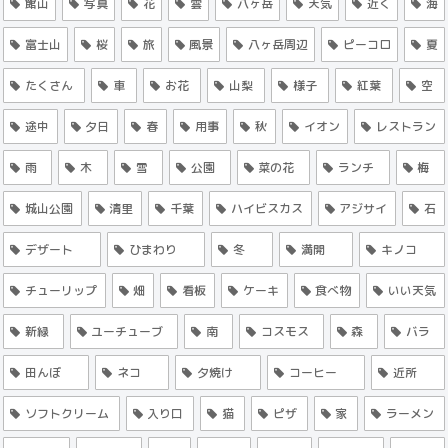
館山
写真
花
雲
八ヶ岳
天気
近く
海
富士山
桜
旅
風景
八ヶ岳周辺
ピーコロ
夏
たくさん
車
お花
山梨
様子
紅葉
空
途中
夕日
春
用事
秋
イオン
レストラン
雨
木
雪
公園
菜の花
ランチ
梅
城山公園
清里
千葉
ハイビスカス
アジサイ
石
デザート
ひまわり
冬
満開
キノコ
チューリップ
畑
看板
ケーキ
食べ物
いい天気
新緑
ユーチューブ
南
コスモス
森
バラ
田んぼ
ネコ
夕焼け
コーヒー
近所
ソフトクリーム
入り口
猫
ピザ
家
ラーメン