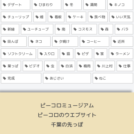
デザート
ひまわり
冬
満開
キノコ
チューリップ
畑
看板
ケーキ
食べ物
いい天気
新緑
ユーチューブ
南
コスモス
森
バラ
田んぼ
ネコ
夕焼け
コーヒー
近所
ソフトクリーム
入り口
猫
ピザ
家
ラーメン
葉っぱ
ビデオ
虫
白浜
梅雨
川上村
仕事
完成
あじさい
ねこ
ピーコロミュージアム
ピーコロのウエブサイト
千葉の先っぽ