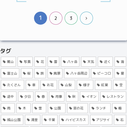
1
次
2
3
へ
タグ
館山
写真
花
雲
八ヶ岳
天気
近く
海
富士山
桜
旅
風景
八ヶ岳周辺
ピーコロ
夏
たくさん
車
お花
山梨
様子
紅葉
空
途中
夕日
春
用事
秋
イオン
レストラン
雨
木
雪
公園
菜の花
ランチ
梅
城山公園
清里
千葉
ハイビスカス
アジサイ
石