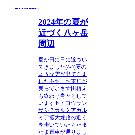
北杜日記
2024年の夏が
近づく八ヶ岳
周辺
夏が日に日に近づい
てきました(^-^)夏の
ような雲が出てきま
したあちこち麦畑が
実っています田植え
も終わり青々として
いますセイヨウサン
ザシ？カルミアカル
ミア拡大線路の近く
を歩いていたらたま
たま電車が通りまし