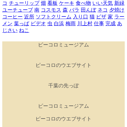
コ
チューリップ
畑
看板
ケーキ
食べ物
いい天気
新緑
ユーチューブ
南
コスモス
森
バラ
田んぼ
ネコ
夕焼け
コーヒー
近所
ソフトクリーム
入り口
猫
ピザ
家
ラー
メン
葉っぱ
ビデオ
虫
白浜
梅雨
川上村
仕事
完成
あ
じさい
ねこ
ピーコロミュージアム
ピーコロのウエブサイト
千葉の先っぽ
ピーコロミュージアム
ピーコロのウエブサイト