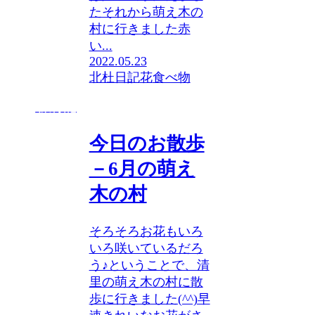
たそれから萌え木の
村に行きました赤
い...
2022.05.23
北杜日記
花
食べ物
旅行記
今日のお散歩
－6月の萌え
木の村
そろそろお花もいろ
いろ咲いているだろ
う♪ということで、清
里の萌え木の村に散
歩に行きました(^^)早