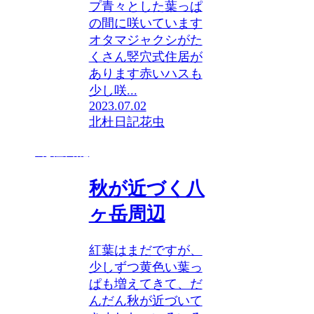
プ青々とした葉っぱ
の間に咲いています
オタマジャクシがた
くさん竪穴式住居が
あります赤いハスも
少し咲...
2023.07.02
北杜日記
花
虫
北杜日記
秋が近づく八
ヶ岳周辺
紅葉はまだですが、
少しずつ黄色い葉っ
ぱも増えてきて、だ
んだん秋が近づいて