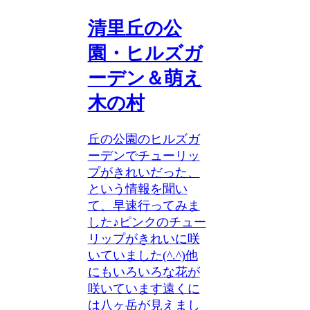
清里丘の公
園・ヒルズガ
ーデン＆萌え
木の村
丘の公園のヒルズガ
ーデンでチューリッ
プがきれいだった、
という情報を聞い
て、早速行ってみま
した♪ピンクのチュー
リップがきれいに咲
いていました(^.^)他
にもいろいろな花が
咲いています遠くに
は八ヶ岳が見えまし