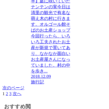
半】庭に咲いていた
ナンテンの実今日は
清里の観光で有名な
萌え木の村に行きま
す。オルゴール館そ
ばのお土産ショップ
今回行ったら、いろ
いろ工夫されたお土
産が新規で置いてあ
り、なかなか面白い
お土産屋さんになっ
ていました。村の中
を歩き...
2018.12.09
旅行記
次のページ
1
2
3
次へ
おすすめ閲