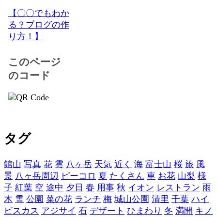
【〇〇でもわか
る？ブログの作
り方！】
このページ
のコード
タグ
館山
写真
花
雲
八ヶ岳
天気
近く
海
富士山
桜
旅
風
景
八ヶ岳周辺
ピーコロ
夏
たくさん
車
お花
山梨
様
子
紅葉
空
途中
夕日
春
用事
秋
イオン
レストラン
雨
木
雪
公園
菜の花
ランチ
梅
城山公園
清里
千葉
ハイ
ビスカス
アジサイ
石
デザート
ひまわり
冬
満開
キノ