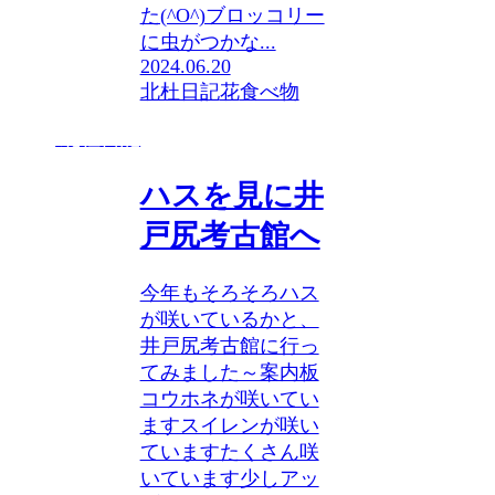
た(^O^)ブロッコリー
に虫がつかな...
2024.06.20
北杜日記
花
食べ物
北杜日記
ハスを見に井
戸尻考古館へ
今年もそろそろハス
が咲いているかと、
井戸尻考古館に行っ
てみました～案内板
コウホネが咲いてい
ますスイレンが咲い
ていますたくさん咲
いています少しアッ