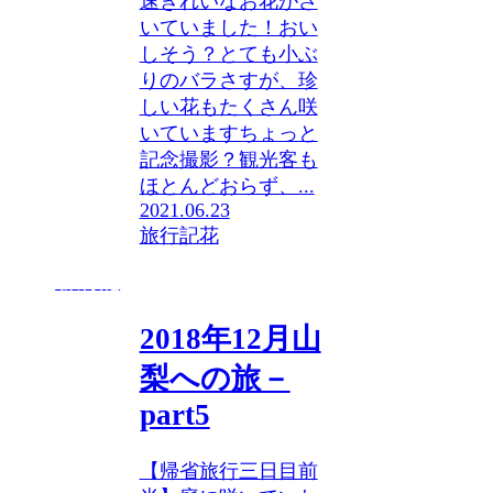
速きれいなお花がさ
いていました！おい
しそう？とても小ぶ
りのバラさすが、珍
しい花もたくさん咲
いていますちょっと
記念撮影？観光客も
ほとんどおらず、...
2021.06.23
旅行記
花
旅行記
2018年12月山
梨への旅－
part5
【帰省旅行三日目前