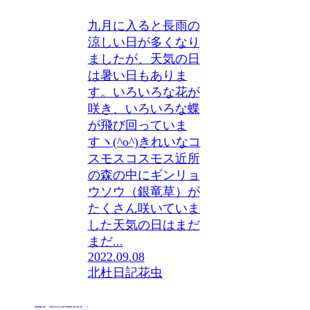
九月に入ると長雨の
涼しい日が多くなり
ましたが、天気の日
は暑い日もありま
す。いろいろな花が
咲き、いろいろな蝶
が飛び回っていま
すヽ(^o^)きれいなコ
スモスコスモス近所
の森の中にギンリョ
ウソウ（銀竜草）が
たくさん咲いていま
した天気の日はまだ
まだ...
2022.09.08
北杜日記
花
虫
北杜日記