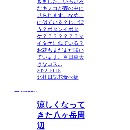
きました。いろいろ
なキノコが森の中に
見られます。なめこ
に似ている？じごぼ
う？ボタンイボタ
ケ？？？？？？？マ
イタケに似ている？
お花もまだまだ咲い
ています。百日草大
きなコス...
2022.10.15
北杜日記
花
食べ物
北杜日記
涼しくなって
きた八ヶ岳周
辺