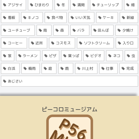
アジサイ
ひまわり
冬
満開
チューリップ
畑
看板
キノコ
食べ物
いい天気
ケーキ
新緑
ユーチューブ
南
森
バラ
田んぼ
夕焼け
コーヒー
近所
コスモス
ソフトクリーム
入り口
家
ラーメン
ピザ
葉っぱ
ビデオ
ネコ
虫
白浜
梅雨
庭
鹿
川上村
仕事
完成
あじさい
ピーコロミュージアム