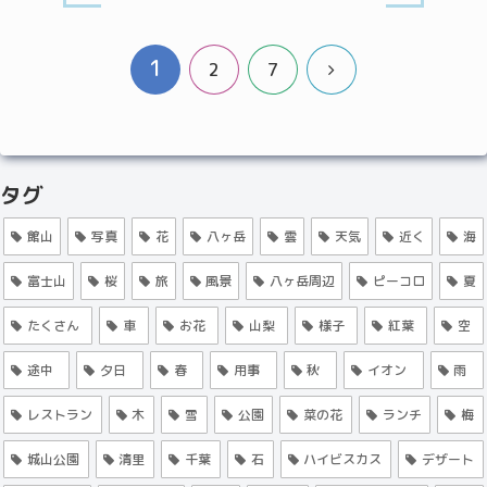
1
次
2
7
へ
タグ
館山
写真
花
八ヶ岳
雲
天気
近く
海
富士山
桜
旅
風景
八ヶ岳周辺
ピーコロ
夏
たくさん
車
お花
山梨
様子
紅葉
空
途中
夕日
春
用事
秋
イオン
雨
レストラン
木
雪
公園
菜の花
ランチ
梅
城山公園
清里
千葉
石
ハイビスカス
デザート