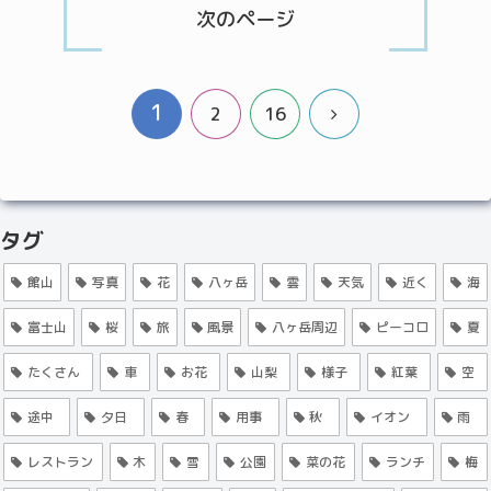
次のページ
1
次
2
16
へ
タグ
館山
写真
花
八ヶ岳
雲
天気
近く
海
富士山
桜
旅
風景
八ヶ岳周辺
ピーコロ
夏
たくさん
車
お花
山梨
様子
紅葉
空
途中
夕日
春
用事
秋
イオン
雨
レストラン
木
雪
公園
菜の花
ランチ
梅