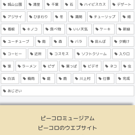
城山公園
清里
千葉
石
ハイビスカス
デザート
アジサイ
ひまわり
冬
満開
チューリップ
畑
看板
キノコ
食べ物
いい天気
ケーキ
新緑
ユーチューブ
南
森
バラ
田んぼ
夕焼け
コーヒー
近所
コスモス
ソフトクリーム
入り口
家
ラーメン
ピザ
葉っぱ
ビデオ
ネコ
虫
白浜
梅雨
庭
鹿
川上村
仕事
完成
あじさい
ピーコロミュージアム
ピーコロのウエブサイト