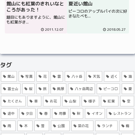
館山にも紅葉のきれいなと
夏近い館山
ころがあった！
ピーコロのアップルパイの次に好
きなたべも...
題目にもありますように、館山に
も紅葉がき...
2011.12.07
2018.05.27
タグ
館山
写真
花
雲
八ヶ岳
天気
近く
海
富士山
桜
旅
風景
八ヶ岳周辺
ピーコロ
夏
たくさん
車
お花
山梨
様子
紅葉
空
途中
夕日
春
用事
秋
イオン
レストラン
雨
木
雪
公園
菜の花
ランチ
梅