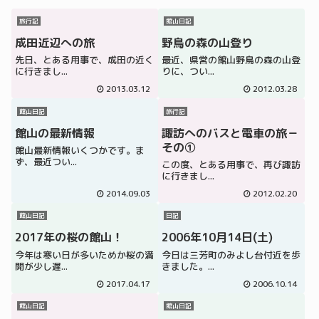
旅行記
館山日記
成田近辺への旅
野鳥の森の山登り
先日、とある用事で、成田の近く
最近、県営の館山野鳥の森の山登
に行きまし...
りに、つい...
2013.03.12
2012.03.28
館山日記
旅行記
館山の最新情報
諏訪へのバスと電車の旅－
その①
館山最新情報いくつかです。ま
ず、最近つい...
この度、とある用事で、再び諏訪
に行きまし...
2014.09.03
2012.02.20
館山日記
日記
2017年の桜の館山！
2006年10月14日(土)
今年は寒い日が多いためか桜の満
今日は三芳町のみよし台付近を歩
開が少し遅...
きました。...
2017.04.17
2006.10.14
館山日記
館山日記