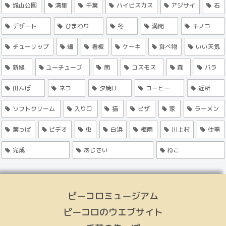
城山公園
清里
千葉
ハイビスカス
アジサイ
石
デザート
ひまわり
冬
満開
キノコ
チューリップ
畑
看板
ケーキ
食べ物
いい天気
新緑
ユーチューブ
南
コスモス
森
バラ
田んぼ
ネコ
夕焼け
コーヒー
近所
ソフトクリーム
入り口
猫
ピザ
家
ラーメン
葉っぱ
ビデオ
虫
白浜
梅雨
川上村
仕事
完成
あじさい
ねこ
ピーコロミュージアム
ピーコロのウエブサイト