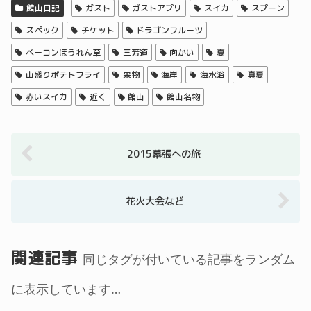
館山日記
ガスト
ガストアプリ
スイカ
スプーン
スペック
チケット
ドラゴンフルーツ
ベーコンほうれん草
三芳道
向かい
夏
山盛りポテトフライ
果物
海岸
海水浴
真夏
赤いスイカ
近く
館山
館山名物
2015幕張への旅
花火大会など
関連記事
同じタグが付いている記事をランダム
に表示しています…