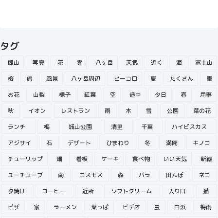
タグ
館山
写真
花
雲
八ヶ岳
天気
近く
海
富士山
桜
旅
風景
八ヶ岳周辺
ピーコロ
夏
たくさん
車
お花
山梨
様子
紅葉
空
途中
夕日
春
用事
秋
イオン
レストラン
雨
木
雪
公園
菜の花
ランチ
梅
城山公園
清里
千葉
ハイビスカス
アジサイ
石
デザート
ひまわり
冬
満開
キノコ
チューリップ
畑
看板
ケーキ
食べ物
いい天気
新緑
ユーチューブ
南
コスモス
森
バラ
田んぼ
ネコ
夕焼け
コーヒー
近所
ソフトクリーム
入り口
猫
ピザ
家
ラーメン
葉っぱ
ビデオ
虫
白浜
梅雨