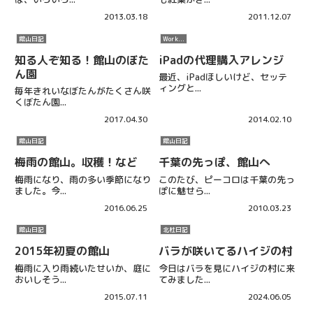
2013.03.18
2011.12.07
館山日記
Work...
知る人ぞ知る！館山のぼた
iPadの代理購入アレンジ
ん園
最近、iPadほしいけど、セッテ
ィングと...
毎年きれいなぼたんがたくさん咲
くぼたん園...
2017.04.30
2014.02.10
館山日記
館山日記
梅雨の館山。収穫！など
千葉の先っぽ、館山へ
梅雨になり、雨の多い季節になり
このたび、ピーコロは千葉の先っ
ました。今...
ぽに魅せら...
2016.06.25
2010.03.23
館山日記
北杜日記
2015年初夏の館山
バラが咲いてるハイジの村
梅雨に入り雨続いたせいか、庭に
今日はバラを見にハイジの村に来
おいしそう...
てみました...
2015.07.11
2024.06.05