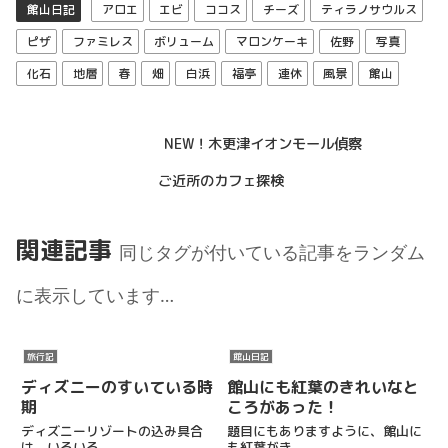
館山日記
アロエ
エビ
ココス
チーズ
ティラノサウルス
ピザ
ファミレス
ボリューム
マロンケーキ
佐野
写真
化石
地層
春
畑
白浜
福亭
連休
風景
館山
NEW！木更津イオンモール偵察
ご近所のカフェ探検
関連記事
同じタグが付いている記事をランダム
に表示しています…
旅行記
館山日記
ディズニーのすいている時
館山にも紅葉のきれいなと
期
ころがあった！
ディズニーリゾートの込み具合
題目にもありますように、館山に
は、いろいろ...
も紅葉がき...