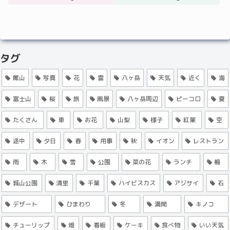
タグ
館山
写真
花
雲
八ヶ岳
天気
近く
海
富士山
桜
旅
風景
八ヶ岳周辺
ピーコロ
夏
たくさん
車
お花
山梨
様子
紅葉
空
途中
夕日
春
用事
秋
イオン
レストラン
雨
木
雪
公園
菜の花
ランチ
梅
城山公園
清里
千葉
ハイビスカス
アジサイ
石
デザート
ひまわり
冬
満開
キノコ
チューリップ
畑
看板
ケーキ
食べ物
いい天気