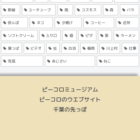
新緑
ユーチューブ
南
コスモス
森
バラ
田んぼ
ネコ
夕焼け
コーヒー
近所
ソフトクリーム
入り口
猫
ピザ
家
ラーメン
葉っぱ
ビデオ
虫
白浜
梅雨
川上村
仕事
完成
あじさい
ねこ
ピーコロミュージアム
ピーコロのウエブサイト
千葉の先っぽ