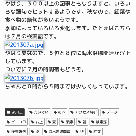
やはり、３００以上の記事ともなりますと、いろい
ろな語句でヒットするようです。秋なので、紅葉や
食べ物の語句が多いようです。
季節によっていろいろ変化します。たとえばこちら
は７月の検索語です。
やはり夏なので、５位と８位に海水浴場関連が浮上
しています。
ついでに７月の時間帯もどうぞ。
ちゃんと０時から５時までは少なくなっています。
Work...
たいてい
のべ
アクセス解析
データ
ピーコロ
右上
夏
季節
朝
検索語
検索語句
次
海水浴場関連
秋
紅葉