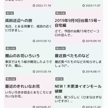
2022.11.16
2024.11.07
旅行記
館山日記
成田近辺への旅
2019年9月9日台風15号－
自宅編
先日、とある用事で、成田の近く
に行きまし...
さて、今回の台風15号でピーコ
ロの住んで...
2013.03.12
2019.09.19
館山日記
館山日記
館山のお花いろいろ
最近食べたものなど
東京ではもう桜が開花したようで
最近食べたものなどお知らせしま
すが、館山...
しょう(^...
2013.03.19
2014.08.11
館山日記
旅行記
最近のきれいなお花
NEW！木更津イオンモール
偵察
いろいろ歩き回るとあちこちにき
れいなお花...
先日、暇つぶしに（ひまなはずな
いですが）...
2019.05.27
2014.11.20