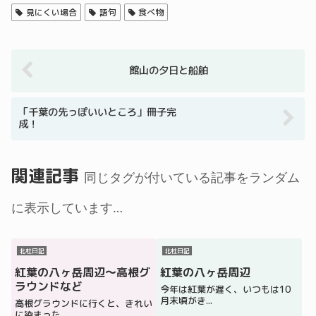
見にくい場合
語句
食べ物
館山の夕日と船舶
「千葉の先っぽいいところ」冊子完
成！
関連記事
同じタグが付いている記事をランダム
に表示しています…
北杜日記
北杜日記
紅葉の八ヶ岳周辺～高根グ
紅葉の八ヶ岳周辺
ラウンドなど
今年は紅葉が遅く、いつもは10
月末頃がき...
高根グラウンドに行くと、きれい
に染まった...