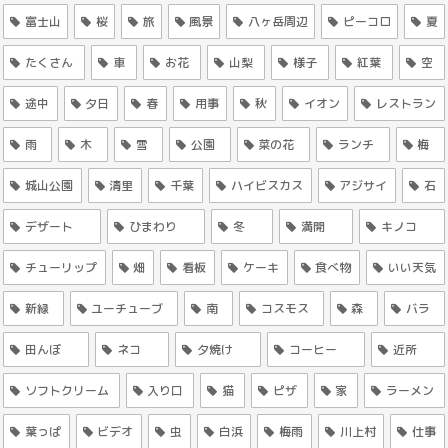
富士山
桜
旅
風景
八ヶ岳周辺
ピーコロ
夏
たくさん
車
お花
山梨
様子
紅葉
空
途中
夕日
春
用事
秋
イオン
レストラン
雨
木
雪
公園
菜の花
ランチ
梅
城山公園
清里
千葉
ハイビスカス
アジサイ
石
デザート
ひまわり
冬
満開
キノコ
チューリップ
畑
看板
ケーキ
食べ物
いい天気
新緑
ユーチューブ
南
コスモス
森
バラ
田んぼ
ネコ
夕焼け
コーヒー
近所
ソフトクリーム
入り口
猫
ピザ
家
ラーメン
葉っぱ
ビデオ
虫
白浜
梅雨
川上村
仕事