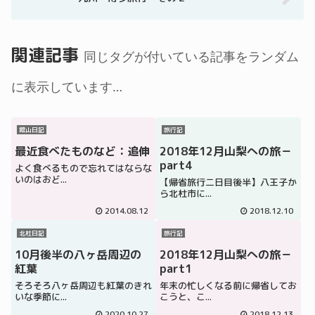
関連記事
同じタグが付いている記事をランダム
に表示しています…
館山日記
旅行記
最近食べたものなど：追伸
2018年12月山梨への旅－
part4
よく食べるもので忘れてはならな
いのはおど...
【帰省旅行二日目後半】八王子か
ら北杜市に...
2014.08.12
2018.12.10
北杜日記
旅行記
10月後半の八ヶ岳周辺の
2018年12月山梨への旅－
紅葉
part1
そろそろ八ヶ岳周辺も紅葉のきれ
年末の忙しくなる前に帰省してお
いな季節に...
こうと、こ...
2020.10.27
2018.12.13