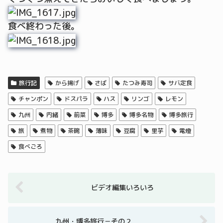
食べ終わった後。
旅行記
から揚げ
さば
たつみ寿司
サバ定食
チャンポン
ドスパラ
ハス
リンゴ
レモン
九州
内緒
前菜
博多
博多名物
博多旅行
旅
煮物
茶碗
薄味
豆腐
里芋
電燈
食べごろ
ビデオ編集いろいろ
九州・博多旅行－その２