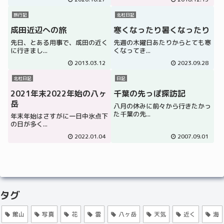
旅行記
北杜日記
成田近辺への旅
寒くなったり暑くなったり
先日、とある用事で、成田の近く
先週の木曜日あたりからとても寒
に行きまし...
くなってき...
2013.03.12
2023.09.28
北杜日記
日記
2021年末2022年始の八ヶ
千葉の先っぽ探訪記
岳
八月の休みに前々から行きたかっ
た千葉の先...
年末年始はさすがに一日中氷点下
の日が多く...
2022.01.04
2007.09.01
タグ
館山
写真
花
雲
八ヶ岳
天気
近く
海