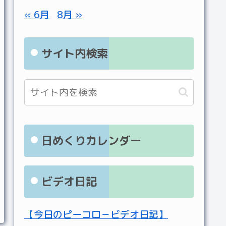
« 6月
8月 »
サイト内検索
日めくりカレンダー
ビデオ日記
【今日のピーコロ－ビデオ日記】