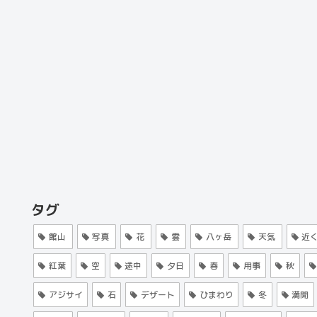
タグ
館山
写真
花
雲
八ヶ岳
天気
近
紅葉
空
途中
夕日
春
用事
秋
アジサイ
石
デザート
ひまわり
冬
満開