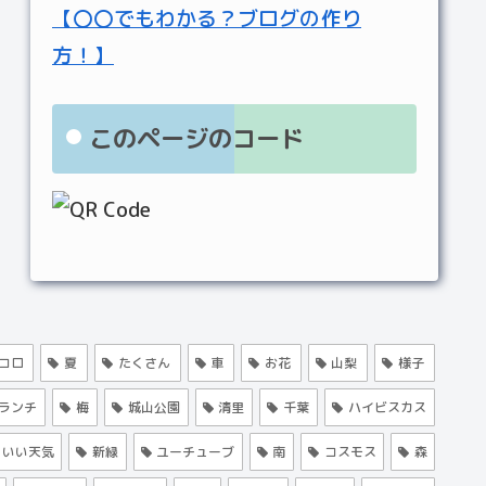
【〇〇でもわかる？ブログの作り
方！】
このページのコード
コロ
夏
たくさん
車
お花
山梨
様子
ランチ
梅
城山公園
清里
千葉
ハイビスカス
いい天気
新緑
ユーチューブ
南
コスモス
森