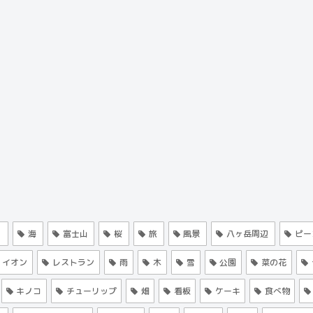
く
海
富士山
桜
旅
風景
八ヶ岳周辺
ピー
イオン
レストラン
雨
木
雪
公園
菜の花
キノコ
チューリップ
畑
看板
ケーキ
食べ物