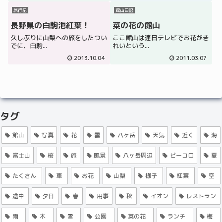
旅行記
館山日記
長野県の白駒池紅葉！
菜の花の館山
久しぶりに山梨への旅をしたつい
ここ館山は連日テレビでお花がき
でに、白駒...
れいという...
2013.10.04
2011.03.07
タグ
館山
写真
花
雲
八ヶ岳
天気
近く
海
富士山
桜
旅
風景
八ヶ岳周辺
ピーコロ
夏
たくさん
車
お花
山梨
様子
紅葉
空
途中
夕日
春
用事
秋
イオン
レストラン
雨
木
雪
公園
菜の花
ランチ
梅