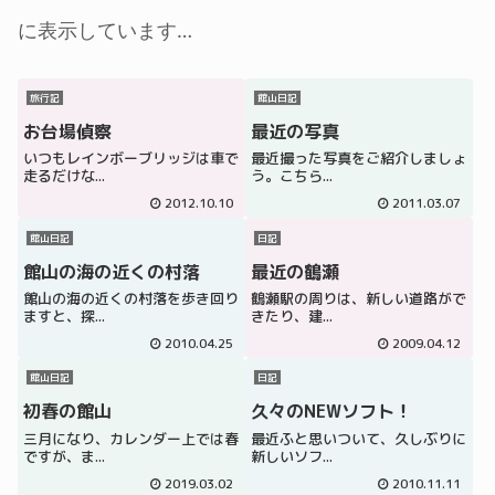
に表示しています…
旅行記
館山日記
お台場偵察
最近の写真
いつもレインボーブリッジは車で
最近撮った写真をご紹介しましょ
走るだけな...
う。こちら...
2012.10.10
2011.03.07
館山日記
日記
館山の海の近くの村落
最近の鶴瀬
館山の海の近くの村落を歩き回り
鶴瀬駅の周りは、新しい道路がで
ますと、探...
きたり、建...
2010.04.25
2009.04.12
館山日記
日記
初春の館山
久々のNEWソフト！
三月になり、カレンダー上では春
最近ふと思いついて、久しぶりに
ですが、ま...
新しいソフ...
2019.03.02
2010.11.11