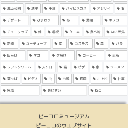
城山公園
清里
千葉
ハイビスカス
アジサイ
石
デザート
ひまわり
冬
満開
キノコ
チューリップ
畑
看板
ケーキ
食べ物
いい天気
新緑
ユーチューブ
南
コスモス
森
バラ
田んぼ
ネコ
夕焼け
コーヒー
近所
ソフトクリーム
入り口
猫
ピザ
家
ラーメン
葉っぱ
ビデオ
虫
白浜
梅雨
川上村
仕事
完成
あじさい
ねこ
ピーコロミュージアム
ピーコロのウエブサイト